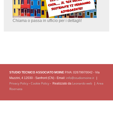
Chiama o passa in ufficio per i dettagli!
STUDIO TECNICO ASSOCIATO MOINE
P.IVA: 02679970042 - Via
info@studiomoine.it
Mazzini, 4 12030 - Sanfront (CN) - Email:
|
Privacy Policy
Cookie Policy
Leonardo web
Area
-
-
Realizzato da
|
Riservata