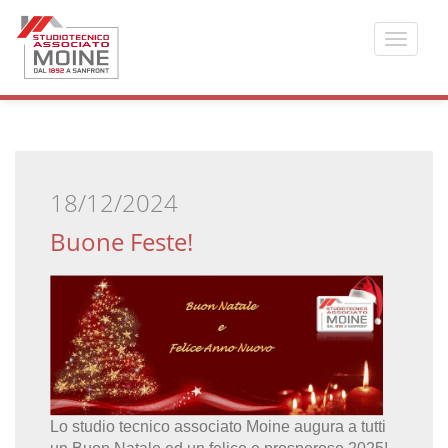
Toggle
navigat
18/12/2024
Buone Feste!
Lo studio tecnico associato Moine augura a tutti