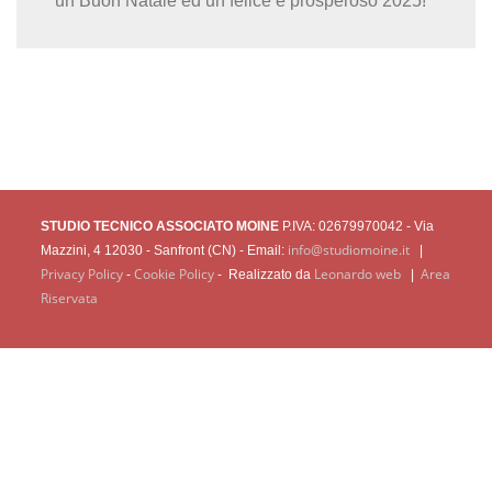
un Buon Natale ed un felice e prosperoso 2025!
STUDIO TECNICO ASSOCIATO MOINE
P.IVA: 02679970042 - Via
info@studiomoine.it
Mazzini, 4 12030 - Sanfront (CN) - Email:
|
Privacy Policy
Cookie Policy
Leonardo web
Area
-
-
Realizzato da
|
Riservata